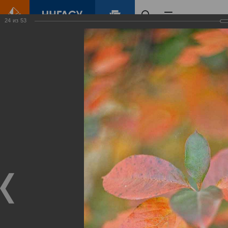
24
из
53
Главная
Контент
Зеленый Город
Виртуальные
выставки
(фотоальбомы)