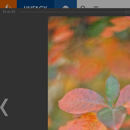
24
из
53
Главная
Контент
Зеленый Город
Виртуальные
выставки
(фотоальбомы)