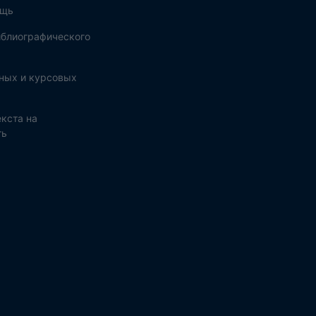
ощь
блиографического
ных и курсовых
кста на
ть