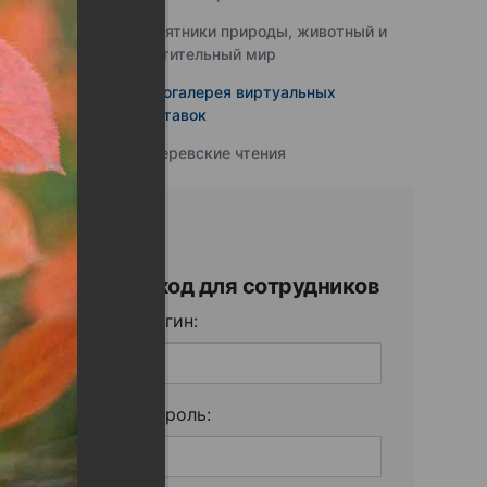
Памятники природы, животный и
растительный мир
Фотогалерея виртуальных
выставок
Юферевские чтения
Вход для сотрудников
Логин:
Пароль: