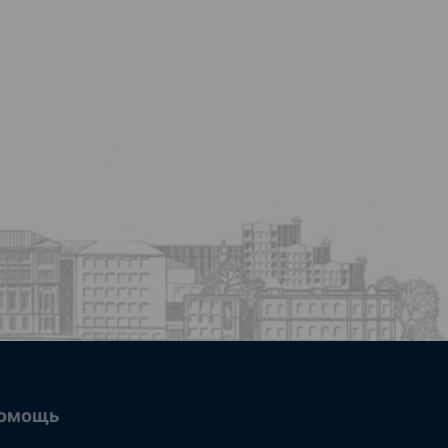
омощь