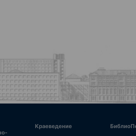
Краеведение
БиблиоП
но-