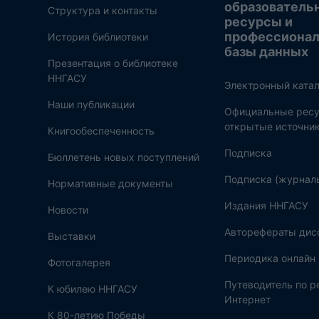
образователь
Структура и контакты
ресурсы и
профессиона
История библиотеки
базы данных
Презентация о библиотеке
ННГАСУ
Электронный катал
Наши публикации
Официальные ресу
открытые источни
Книгообеспеченность
Подписка
Бюллетень новых поступлений
Подписка (журнал
Нормативные документы
Издания ННГАСУ
Новости
Авторефераты дис
Выставки
Периодика онлайн
Фотогалерея
Путеводитель по 
К юбилею ННГАСУ
Интернет
К 80-летию Победы