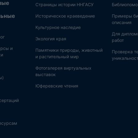
ные
Страницы истории ННГАСУ
Библиопом
льные
Историческое краеведение
Примеры би
описания
Культурное наследие
Для диплом
ог
Экология края
работ
рсы и
Памятники природы, животный
Проверка те
ки
и растительный мир
уникальнос
Фотогалерея виртуальных
выставок
ы)
Юферевские чтения
сертаций
ресурсам