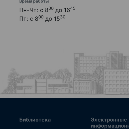
Время работы
00
45
Пн-Чт: с 8
до 16
00
30
Пт: с 8
до 15
Библиотека
Электронные
информацион