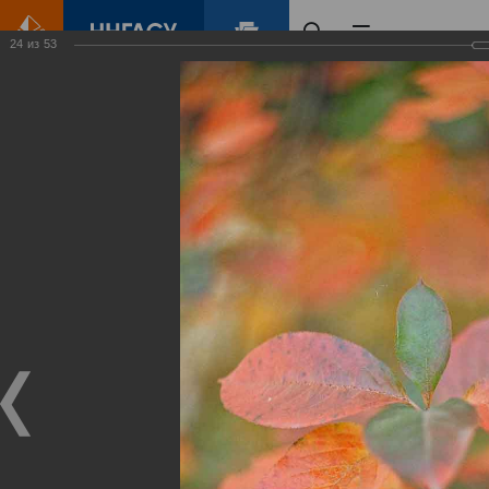
24
из
53
Главная
Контент
Зеленый Город
Виртуальные
выставки
(фотоальбомы)