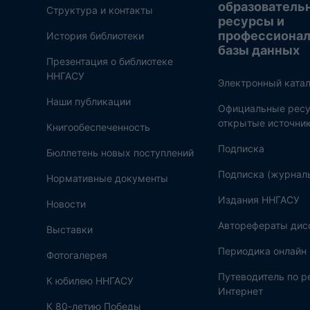
образователь
Структура и контакты
ресурсы и
профессиона
История библиотеки
базы данных
Презентация о библиотеке
ННГАСУ
Электронный катал
Наши публикации
Официальные ресу
открытые источни
Книгообеспеченность
Подписка
Бюллетень новых поступлений
Подписка (журнал
Нормативные документы
Издания ННГАСУ
Новости
Авторефераты дис
Выставки
Периодика онлайн
Фотогалерея
Путеводитель по 
К юбилею ННГАСУ
Интернет
К 80-летию Победы