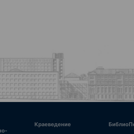
Краеведение
БиблиоП
но-