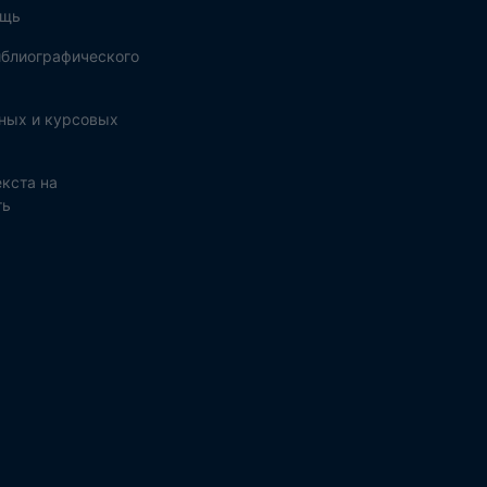
ощь
блиографического
ных и курсовых
кста на
ть