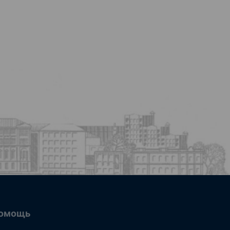
омощь