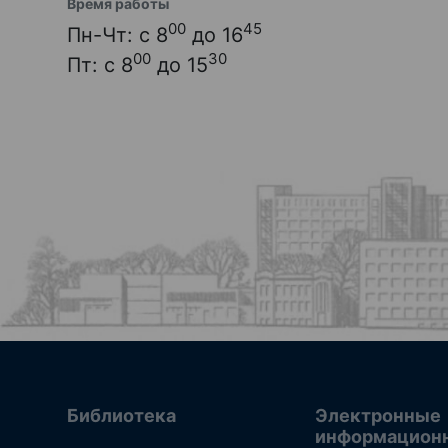
Время работы
00
45
Пн-Чт: с 8
до 16
00
30
Пт: с 8
до 15
Библиотека
Электронные
информацион