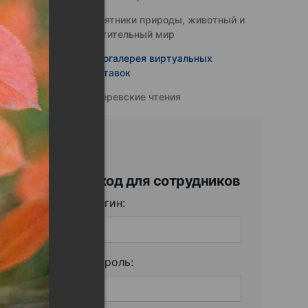
Памятники природы, животный и
растительный мир
Фотогалерея виртуальных
выставок
Юферевские чтения
Вход для сотрудников
Логин:
Пароль: