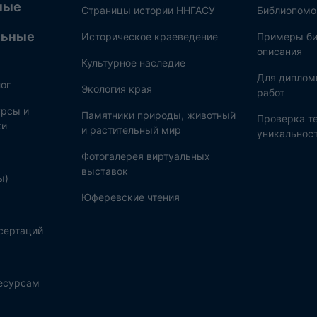
ные
Страницы истории ННГАСУ
Библиопом
льные
Историческое краеведение
Примеры би
описания
Культурное наследие
Для диплом
ог
Экология края
работ
рсы и
Памятники природы, животный
Проверка те
ки
и растительный мир
уникальнос
Фотогалерея виртуальных
выставок
ы)
Юферевские чтения
сертаций
ресурсам