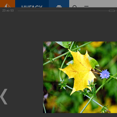
23
из
53
Главная
Контент
Зеленый Город
Виртуальные
выставки
(фотоальбомы)