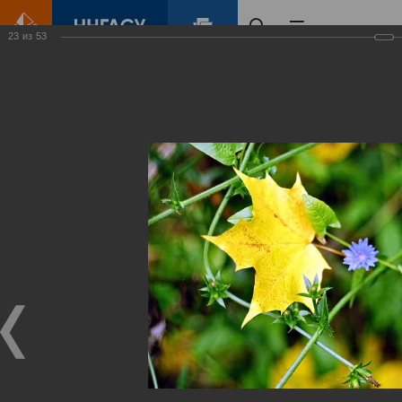
23
из
53
Главная
Контент
Зеленый Город
Виртуальные
выставки
(фотоальбомы)