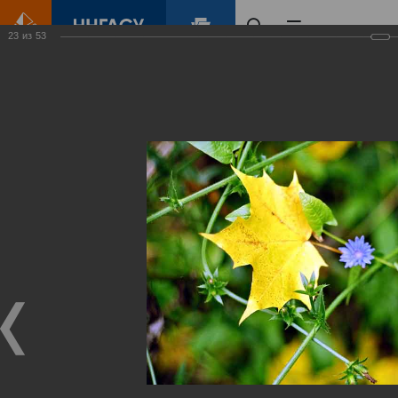
23
из
53
Главная
Контент
Зеленый Город
Виртуальные
выставки
(фотоальбомы)