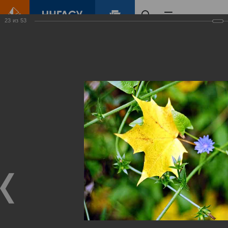
23
из
53
Главная
Контент
Зеленый Город
Виртуальные
выставки
(фотоальбомы)