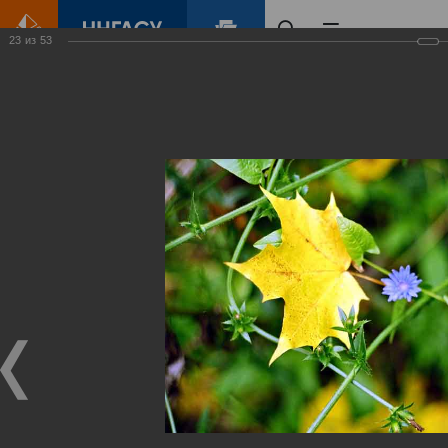
23
из
53
Главная
Контент
Зеленый Город
Виртуальные
выставки
(фотоальбомы)