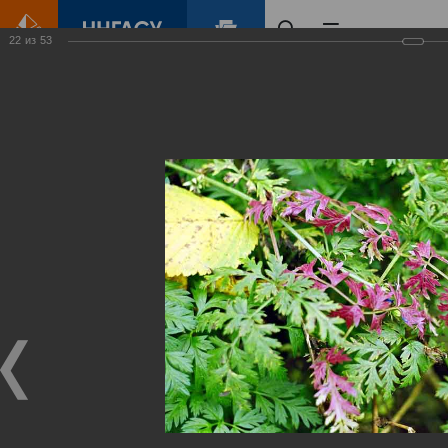
22
из
53
Главная
Контент
Зеленый Город
Виртуальные
выставки
(фотоальбомы)