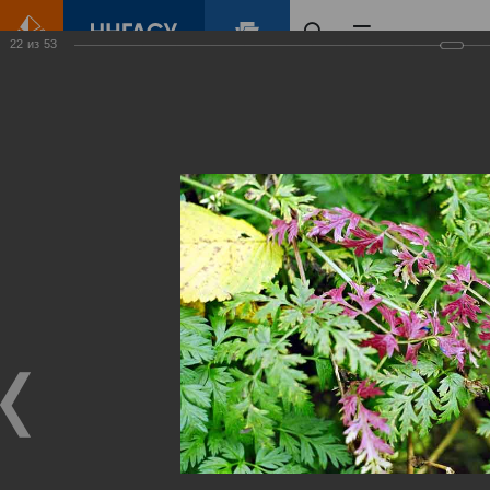
22
из
53
Главная
Контент
Зеленый Город
Виртуальные
выставки
(фотоальбомы)