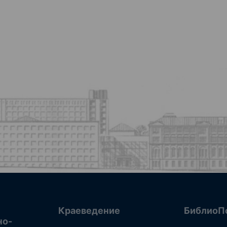
Краеведение
БиблиоП
но-