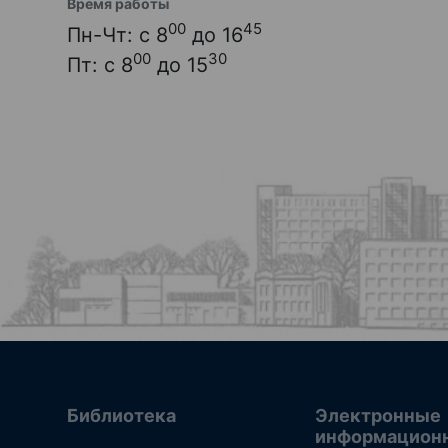
Время работы
00
45
Пн-Чт: с 8
до 16
00
30
Пт: с 8
до 15
Библиотека
Электронные
информацион