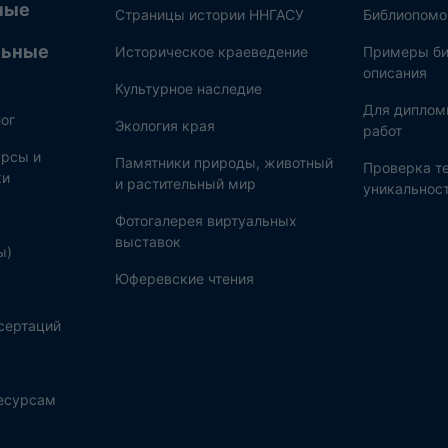
ные
Страницы истории ННГАСУ
Библиопом
льные
Историческое краеведение
Примеры би
описания
Культурное наследие
Для диплом
ог
Экология края
работ
рсы и
Памятники природы, животный
Проверка те
ки
и растительный мир
уникальнос
Фотогалерея виртуальных
выставок
ы)
Юферевские чтения
сертаций
ресурсам