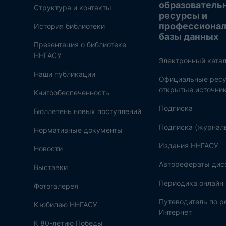
образователь
Структура и контакты
ресурсы и
профессиона
История библиотеки
базы данных
Презентация о библиотеке
ННГАСУ
Электронный катал
Наши публикации
Официальные ресу
открытые источни
Книгообеспеченность
Подписка
Бюллетень новых поступлений
Подписка (журнал
Нормативные документы
Издания ННГАСУ
Новости
Авторефераты дис
Выставки
Периодика онлайн
Фотогалерея
Путеводитель по 
К юбилею ННГАСУ
Интернет
К 80-летию Победы