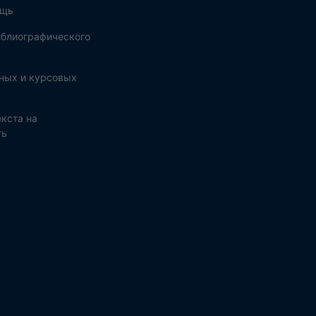
ощь
блиографического
ных и курсовых
кста на
ть