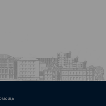
омощь