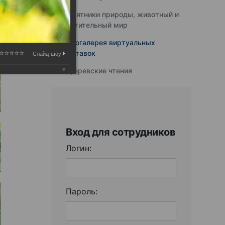
Памятники природы, животный и
растительный мир
Фотогалерея виртуальных
выставок
Слайд-шоу:
Юферевские чтения
Вход для сотрудников
Логин:
Пароль: