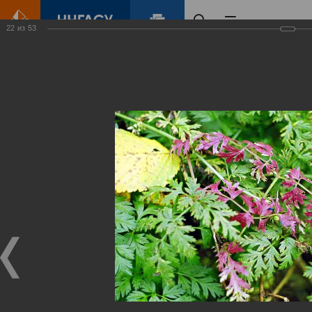
22
из
53
Главная
Контент
Зеленый Город
Виртуальные
выставки
(фотоальбомы)