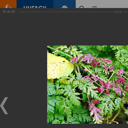
22
из
53
Главная
Контент
Зеленый Город
Виртуальные
выставки
(фотоальбомы)