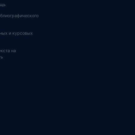
ощь
блиографического
ных и курсовых
кста на
ть