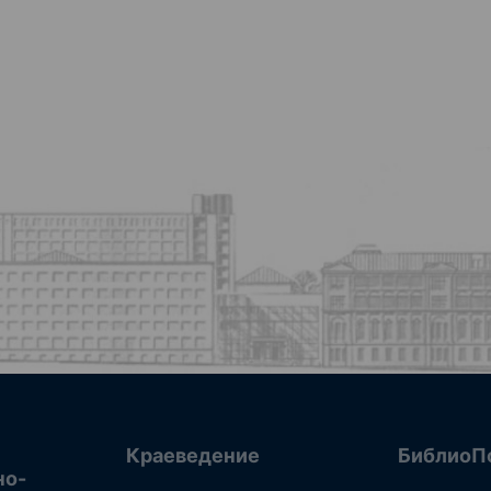
Краеведение
БиблиоП
но-