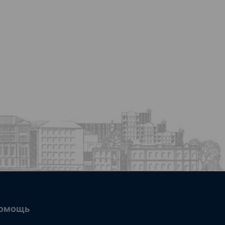
омощь