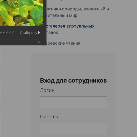
Памятники природы, животный и
растительный мир
Фотогалерея виртуальных
выставок
Слайд-шоу:
Юферевские чтения
Вход для сотрудников
Логин:
Пароль: