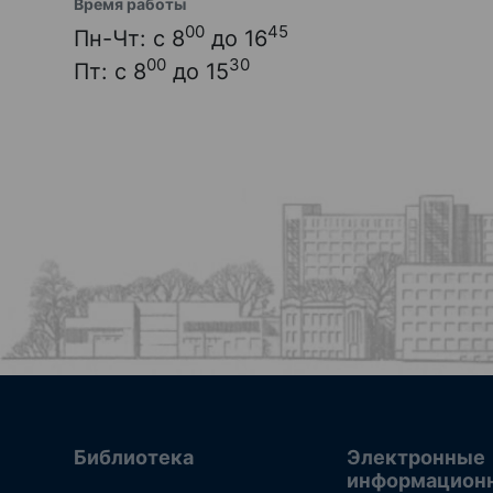
Время работы
00
45
Пн-Чт: с 8
до 16
00
30
Пт: с 8
до 15
Библиотека
Электронные
информацион