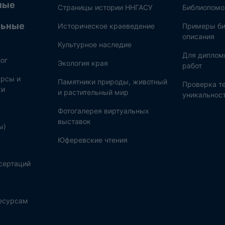
ные
Страницы истории ННГАСУ
Библиопом
льные
Историческое краеведение
Примеры би
описания
Культурное наследие
Для диплом
ог
Экология края
работ
рсы и
Памятники природы, животный
Проверка те
ки
и растительный мир
уникальнос
Фотогалерея виртуальных
выставок
ы)
Юферевские чтения
сертаций
ресурсам