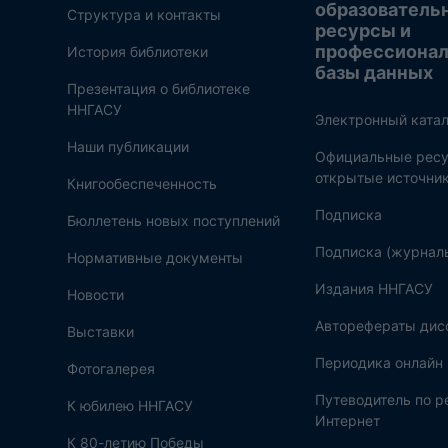
образователь
Структура и контакты
ресурсы и
профессиона
История библиотеки
базы данных
Презентация о библиотеке
ННГАСУ
Электронный катал
Наши публикации
Официальные ресу
открытые источни
Книгообеспеченность
Подписка
Бюллетень новых поступлений
Подписка (журнал
Нормативные документы
Издания ННГАСУ
Новости
Авторефераты дис
Выставки
Периодика онлайн
Фотогалерея
Путеводитель по 
К юбилею ННГАСУ
Интернет
К 80-летию Победы