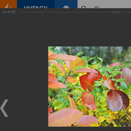
21
из
53
Главная
Контент
Зеленый Город
Виртуальные
выставки
(фотоальбомы)