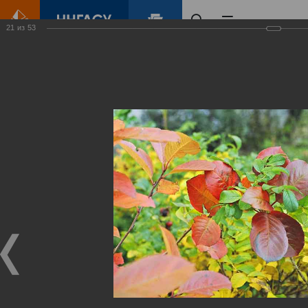
21
из
53
Главная
Контент
Зеленый Город
Виртуальные
выставки
(фотоальбомы)