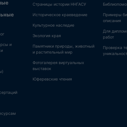
ные
Страницы истории ННГАСУ
Библиопом
льные
Историческое краеведение
Примеры би
описания
Культурное наследие
Для диплом
ог
Экология края
работ
рсы и
Памятники природы, животный
Проверка те
ки
и растительный мир
уникальнос
Фотогалерея виртуальных
выставок
ы)
Юферевские чтения
сертаций
ресурсам