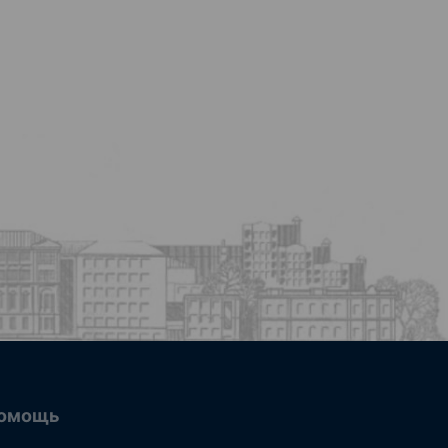
омощь