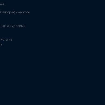
ощь
блиографического
ных и курсовых
кста на
ть