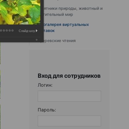
Памятники природы, животный и
растительный мир
Фотогалерея виртуальных
выставок
Слайд-шоу:
Юферевские чтения
Вход для сотрудников
Логин:
Пароль: