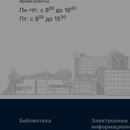
Время работы
00
45
Пн-Чт: с 8
до 16
00
30
Пт: с 8
до 15
Библиотека
Электронные
информацион