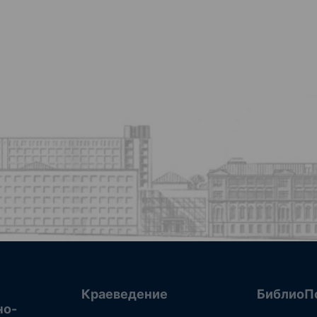
Краеведение
БиблиоП
но-