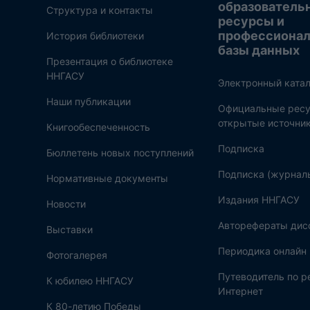
образователь
Структура и контакты
ресурсы и
профессиона
История библиотеки
базы данных
Презентация о библиотеке
ННГАСУ
Электронный катал
Наши публикации
Официальные ресу
открытые источни
Книгообеспеченность
Подписка
Бюллетень новых поступлений
Подписка (журнал
Нормативные документы
Издания ННГАСУ
Новости
Авторефераты дис
Выставки
Периодика онлайн
Фотогалерея
Путеводитель по 
К юбилею ННГАСУ
Интернет
К 80-летию Победы