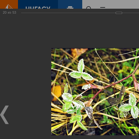
20
из
53
Главная
Контент
Зеленый Город
Виртуальные
выставки
(фотоальбомы)