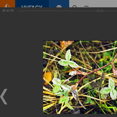
20
из
53
Главная
Контент
Зеленый Город
Виртуальные
выставки
(фотоальбомы)