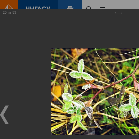
20
из
53
Главная
Контент
Зеленый Город
Виртуальные
выставки
(фотоальбомы)