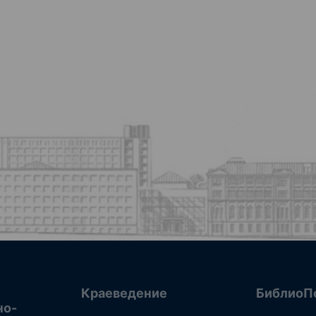
Краеведение
БиблиоП
но-