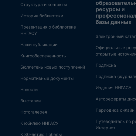
образователь
Структура и контакты
ресурсы и
профессиона
История библиотеки
базы данных
Презентация о библиотеке
ННГАСУ
Электронный катал
Наши публикации
Официальные ресу
открытые источни
Книгообеспеченность
Подписка
Бюллетень новых поступлений
Подписка (журнал
Нормативные документы
Издания ННГАСУ
Новости
Авторефераты дис
Выставки
Периодика онлайн
Фотогалерея
Путеводитель по 
К юбилею ННГАСУ
Интернет
К 80-летию Победы