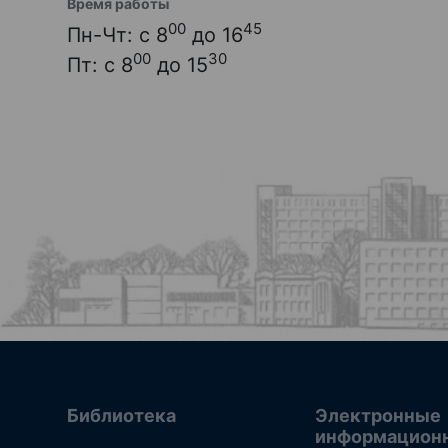
Время работы
00
45
Пн-Чт: с 8
до 16
00
30
Пт: с 8
до 15
Библиотека
Электронные
информацион