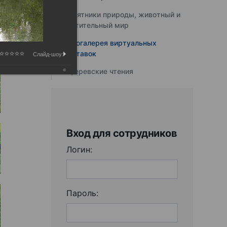
Памятники природы, животный и
растительный мир
Фотогалерея виртуальных
выставок
Слайд-шоу:
Юферевские чтения
Вход для сотрудников
Логин:
Пароль: