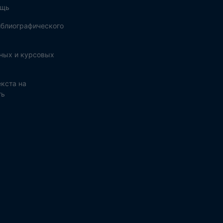
ощь
блиографического
ных и курсовых
кста на
ть