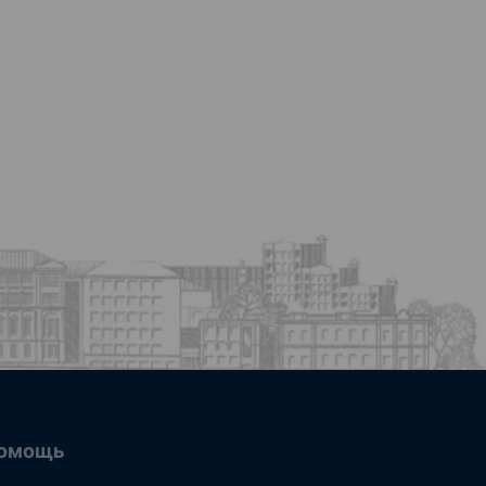
омощь