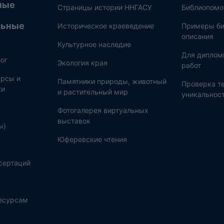
ные
Страницы истории ННГАСУ
Библиопом
льные
Историческое краеведение
Примеры би
описания
Культурное наследие
Для диплом
ог
Экология края
работ
рсы и
Памятники природы, животный
Проверка те
ки
и растительный мир
уникальнос
Фотогалерея виртуальных
выставок
ы)
Юферевские чтения
сертаций
ресурсам