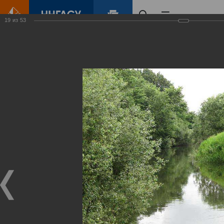
19
из
53
Главная
Контент
Зеленый Город
Виртуальные
выставки
(фотоальбомы)