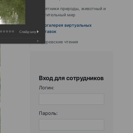
Памятники природы, животный и
растительный мир
Фотогалерея виртуальных
выставок
Слайд-шоу:
Юферевские чтения
Вход для сотрудников
Логин:
Пароль: