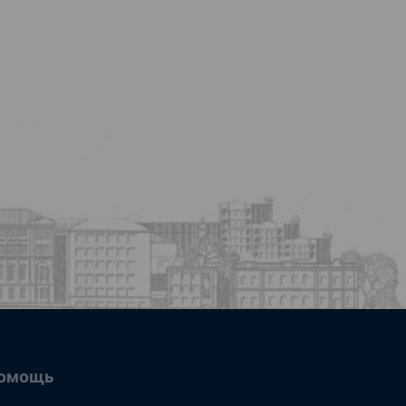
омощь