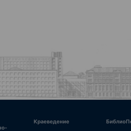
Краеведение
БиблиоП
но-