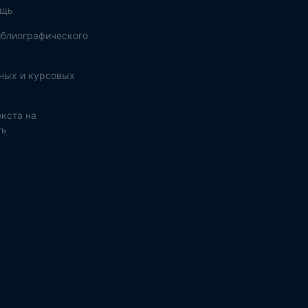
ощь
блиографического
ных и курсовых
кста на
ть