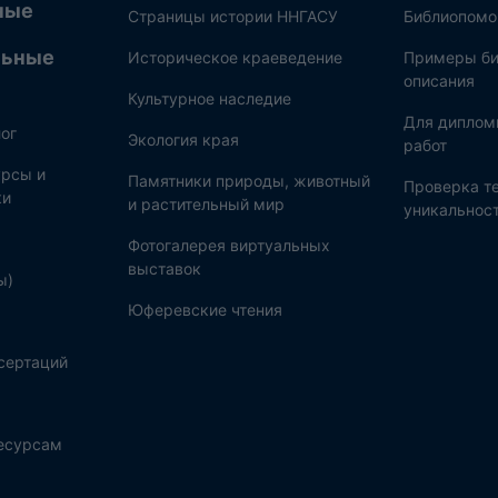
ные
Страницы истории ННГАСУ
Библиопом
льные
Историческое краеведение
Примеры би
описания
Культурное наследие
Для диплом
ог
Экология края
работ
рсы и
Памятники природы, животный
Проверка те
ки
и растительный мир
уникальнос
Фотогалерея виртуальных
выставок
ы)
Юферевские чтения
сертаций
ресурсам