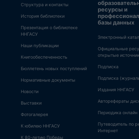
образователь
Структура и контакты
ресурсы и
профессиона
История библиотеки
базы данных
Презентация о библиотеке
ННГАСУ
Электронный катал
Наши публикации
Официальные ресу
открытые источни
Книгообеспеченность
Подписка
Бюллетень новых поступлений
Подписка (журнал
Нормативные документы
Издания ННГАСУ
Новости
Авторефераты дис
Выставки
Периодика онлайн
Фотогалерея
Путеводитель по 
К юбилею ННГАСУ
Интернет
К 80-летию Победы