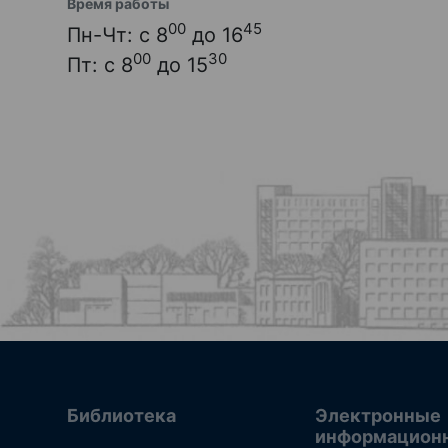
Время работы
00
45
Пн-Чт: с 8
до 16
00
30
Пт: с 8
до 15
Библиотека
Электронные
информацион