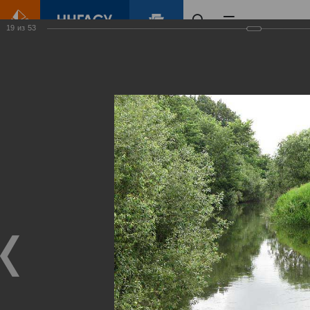
19
из
53
Главная
Контент
Зеленый Город
Виртуальные
выставки
(фотоальбомы)