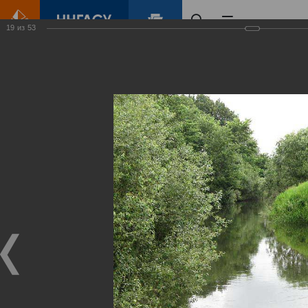
19
из
53
Главная
Контент
Зеленый Город
Виртуальные
выставки
(фотоальбомы)