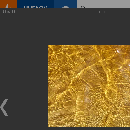
18
из
53
Главная
Контент
Зеленый Город
Виртуальные
выставки
(фотоальбомы)