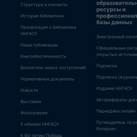
образователь
Структура и контакты
ресурсы и
профессиона
История библиотеки
базы данных
Презентация о библиотеке
ННГАСУ
Электронный катал
Наши публикации
Официальные ресу
открытые источни
Книгообеспеченность
Подписка
Бюллетень новых поступлений
Подписка (журнал
Нормативные документы
Издания ННГАСУ
Новости
Авторефераты дис
Выставки
Периодика онлайн
Фотогалерея
Путеводитель по 
К юбилею ННГАСУ
Интернет
К 80-летию Победы