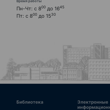
Время работы
00
45
Пн-Чт: с 8
до 16
00
30
Пт: с 8
до 15
Библиотека
Электронные
информацион