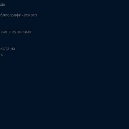
ощь
блиографического
ных и курсовых
кста на
ть