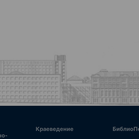
Краеведение
БиблиоП
но-