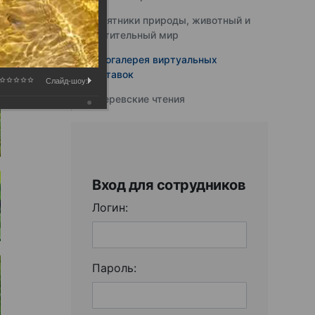
Памятники природы, животный и
растительный мир
Фотогалерея виртуальных
выставок
Слайд-шоу:
Юферевские чтения
Вход для сотрудников
Логин:
Пароль: