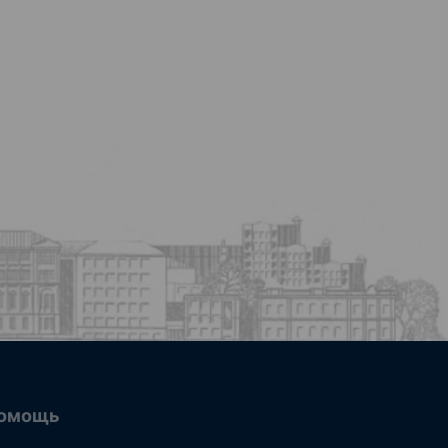
омощь