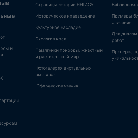
ные
Страницы истории ННГАСУ
Библиопом
льные
Историческое краеведение
Примеры би
описания
Культурное наследие
Для диплом
ог
Экология края
работ
рсы и
Памятники природы, животный
Проверка те
ки
и растительный мир
уникальнос
Фотогалерея виртуальных
выставок
ы)
Юферевские чтения
сертаций
ресурсам