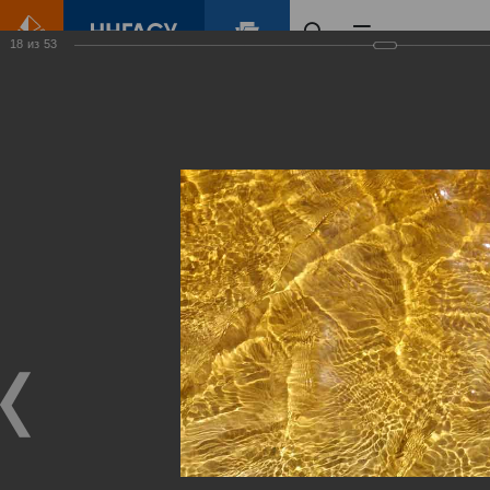
18
из
53
Главная
Контент
Зеленый Город
Виртуальные
выставки
(фотоальбомы)