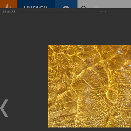
18
из
53
Главная
Контент
Зеленый Город
Виртуальные
выставки
(фотоальбомы)