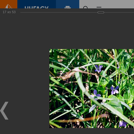
17
из
53
Главная
Контент
Зеленый Город
Виртуальные
выставки
(фотоальбомы)