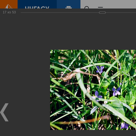
17
из
53
Главная
Контент
Зеленый Город
Виртуальные
выставки
(фотоальбомы)