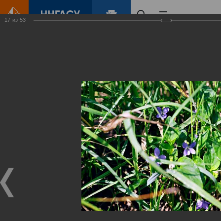
17
из
53
Главная
Контент
Зеленый Город
Виртуальные
выставки
(фотоальбомы)