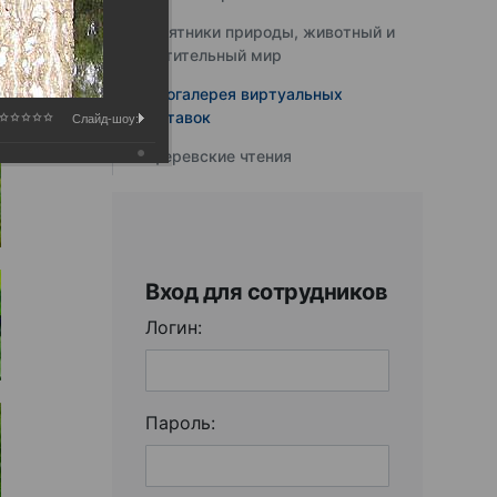
Памятники природы, животный и
растительный мир
Фотогалерея виртуальных
выставок
Слайд-шоу:
Юферевские чтения
Вход для сотрудников
Логин:
Пароль: