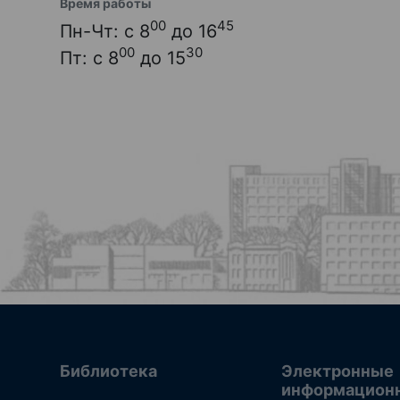
Время работы
00
45
Пн-Чт: с 8
до 16
00
30
Пт: с 8
до 15
Библиотека
Электронные
информацион