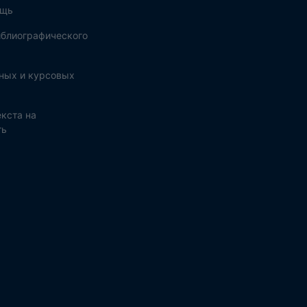
ощь
блиографического
ных и курсовых
кста на
ть