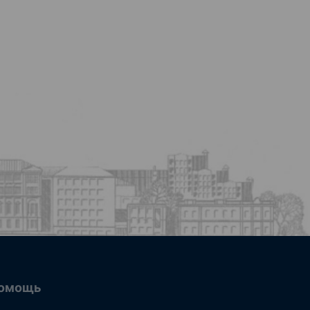
омощь