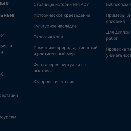
ные
Страницы истории ННГАСУ
Библиопом
льные
Историческое краеведение
Примеры би
описания
Культурное наследие
Для диплом
ог
Экология края
работ
рсы и
Памятники природы, животный
Проверка те
ки
и растительный мир
уникальнос
Фотогалерея виртуальных
выставок
ы)
Юферевские чтения
сертаций
ресурсам