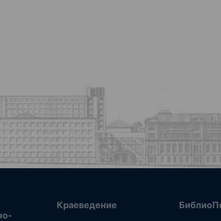
Краеведение
БиблиоП
но-