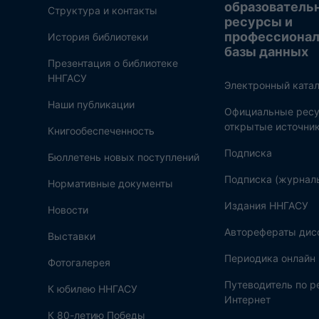
образователь
Структура и контакты
ресурсы и
профессиона
История библиотеки
базы данных
Презентация о библиотеке
ННГАСУ
Электронный катал
Наши публикации
Официальные ресу
открытые источни
Книгообеспеченность
Подписка
Бюллетень новых поступлений
Подписка (журнал
Нормативные документы
Издания ННГАСУ
Новости
Авторефераты дис
Выставки
Периодика онлайн
Фотогалерея
Путеводитель по 
К юбилею ННГАСУ
Интернет
К 80-летию Победы