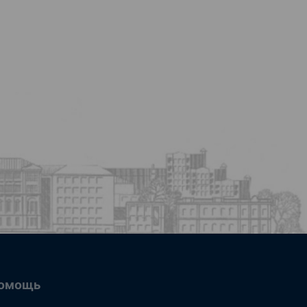
омощь