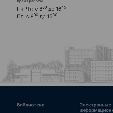
Время работы
00
45
Пн-Чт: с 8
до 16
00
30
Пт: с 8
до 15
Библиотека
Электронные
информацион