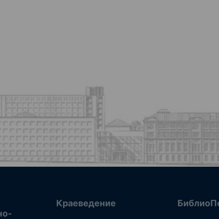
Краеведение
БиблиоП
но-