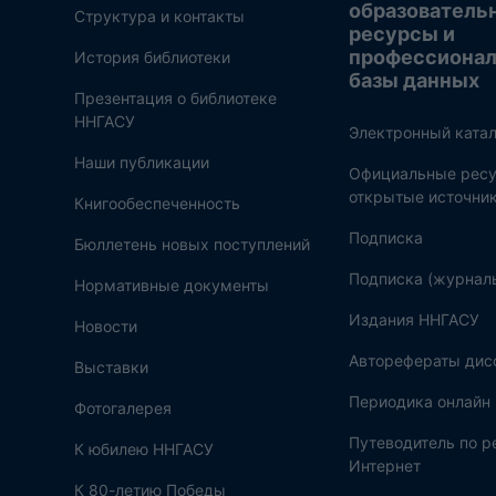
образователь
Структура и контакты
ресурсы и
профессиона
История библиотеки
базы данных
Презентация о библиотеке
ННГАСУ
Электронный катал
Наши публикации
Официальные ресу
открытые источни
Книгообеспеченность
Подписка
Бюллетень новых поступлений
Подписка (журнал
Нормативные документы
Издания ННГАСУ
Новости
Авторефераты дис
Выставки
Периодика онлайн
Фотогалерея
Путеводитель по 
К юбилею ННГАСУ
Интернет
К 80-летию Победы