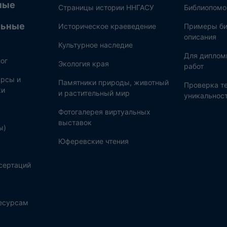
ные
Страницы истории ННГАСУ
Библиопом
льные
Историческое краеведение
Примеры би
описания
Культурное наследие
Для диплом
ог
Экология края
работ
рсы и
Памятники природы, животный
Проверка те
ки
и растительный мир
уникальнос
Фотогалерея виртуальных
выставок
ы)
Юферевские чтения
сертаций
ресурсам