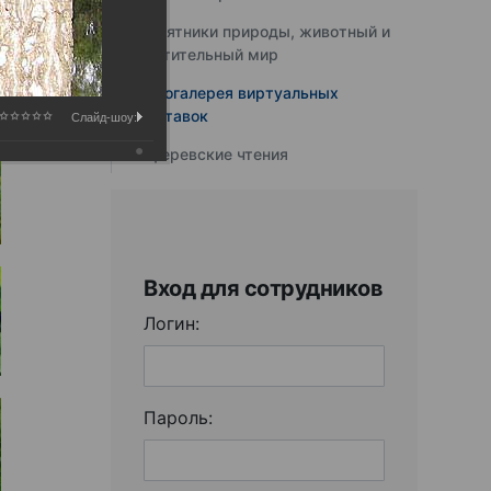
Памятники природы, животный и
растительный мир
Фотогалерея виртуальных
выставок
Слайд-шоу:
Юферевские чтения
Вход для сотрудников
Логин:
Пароль: