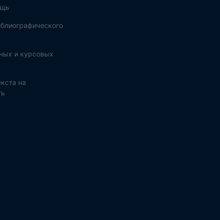
ощь
блиографического
ных и курсовых
кста на
ть