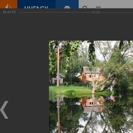
16
из
53
Главная
Контент
Зеленый Город
Виртуальные
выставки
(фотоальбомы)