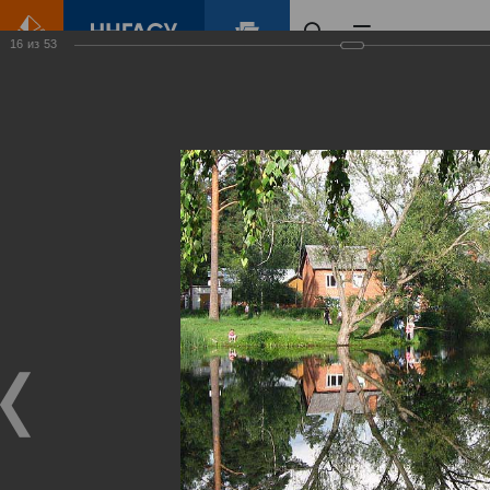
16
из
53
Главная
Контент
Зеленый Город
Виртуальные
выставки
(фотоальбомы)