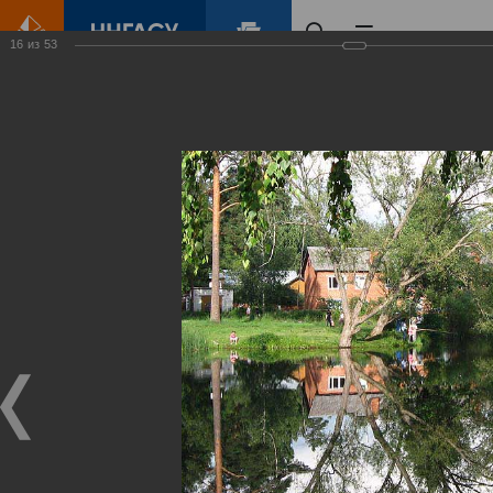
16
из
53
Главная
Контент
Зеленый Город
Виртуальные
выставки
(фотоальбомы)