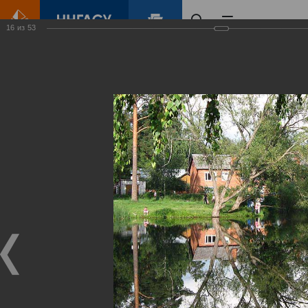
16
из
53
Главная
Контент
Зеленый Город
Виртуальные
выставки
(фотоальбомы)