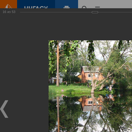
16
из
53
Главная
Контент
Зеленый Город
Виртуальные
выставки
(фотоальбомы)