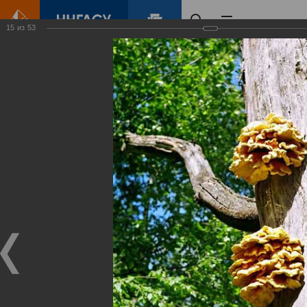
15
из
53
Главная
Контент
Зеленый Город
Виртуальные
выставки
(фотоальбомы)