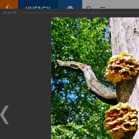
15
из
53
Главная
Контент
Зеленый Город
Виртуальные
выставки
(фотоальбомы)