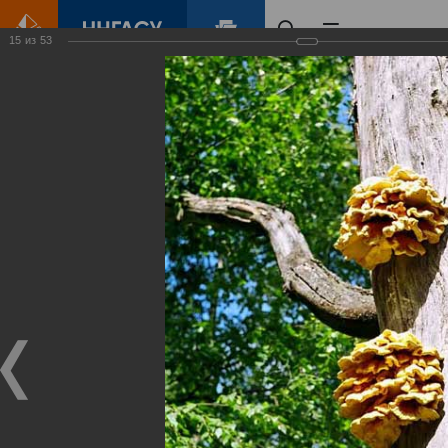
15
из
53
Главная
Контент
Зеленый Город
Виртуальные
выставки
(фотоальбомы)