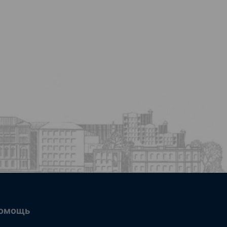
омощь