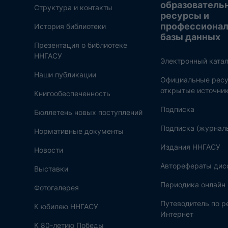
образователь
Структура и контакты
ресурсы и
профессиона
История библиотеки
базы данных
Презентация о библиотеке
ННГАСУ
Электронный катал
Наши публикации
Официальные ресу
открытые источни
Книгообеспеченность
Подписка
Бюллетень новых поступлений
Подписка (журнал
Нормативные документы
Издания ННГАСУ
Новости
Авторефераты дис
Выставки
Периодика онлайн
Фотогалерея
Путеводитель по 
К юбилею ННГАСУ
Интернет
К 80-летию Победы