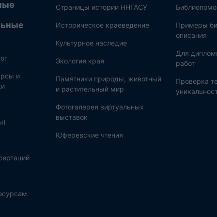
ные
Страницы истории ННГАСУ
Библиопом
льные
Историческое краеведение
Примеры би
описания
Культурное наследие
Для диплом
ог
Экология края
работ
рсы и
Памятники природы, животный
Проверка те
ки
и растительный мир
уникальнос
Фотогалерея виртуальных
выставок
ы)
Юферевские чтения
сертаций
ресурсам