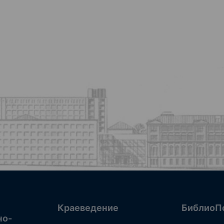
Краеведение
БиблиоП
но-