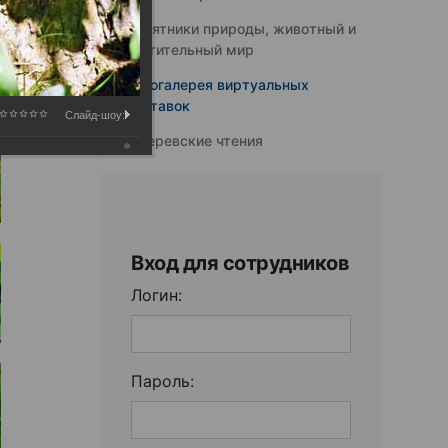
Памятники природы, животный и
растительный мир
Фотогалерея виртуальных
выставок
Слайд-шоу:
Юферевские чтения
Вход для сотрудников
Логин:
Пароль: