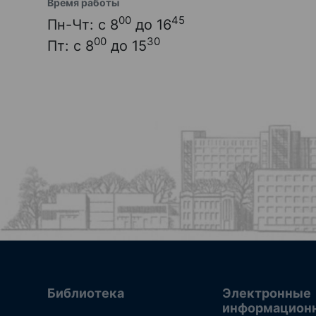
Время работы
00
45
Пн-Чт: с 8
до 16
00
30
Пт: с 8
до 15
Библиотека
Электронные
информацион