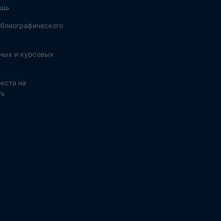
ощь
блиографического
ных и курсовых
кста на
ть