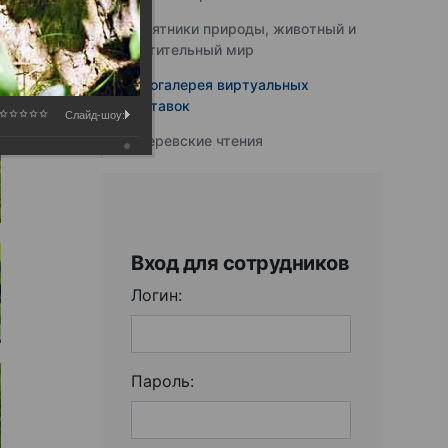
Памятники природы, животный и
растительный мир
Фотогалерея виртуальных
выставок
Слайд-шоу:
Юферевские чтения
Вход для сотрудников
Логин:
Пароль: