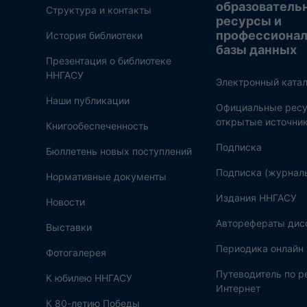
образователь
Структура и контакты
ресурсы и
профессиона
История библиотеки
базы данных
Презентация о библиотеке
ННГАСУ
Электронный катал
Наши публикации
Официальные ресу
открытые источни
Книгообеспеченность
Подписка
Бюллетень новых поступлений
Подписка (журнал
Нормативные документы
Издания ННГАСУ
Новости
Авторефераты дис
Выставки
Периодика онлайн
Фотогалерея
Путеводитель по 
К юбилею ННГАСУ
Интернет
К 80-летию Победы