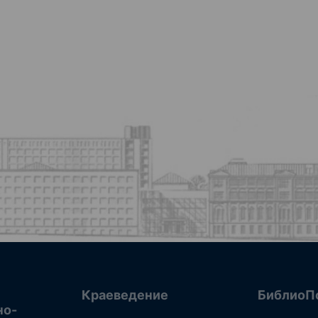
Краеведение
БиблиоП
но-