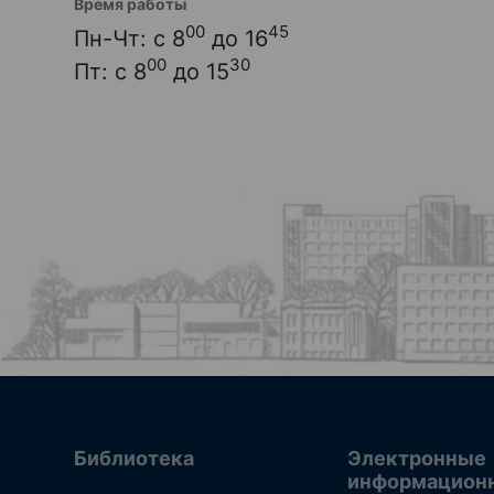
Время работы
00
45
Пн-Чт: с 8
до 16
00
30
Пт: с 8
до 15
Библиотека
Электронные
информацион