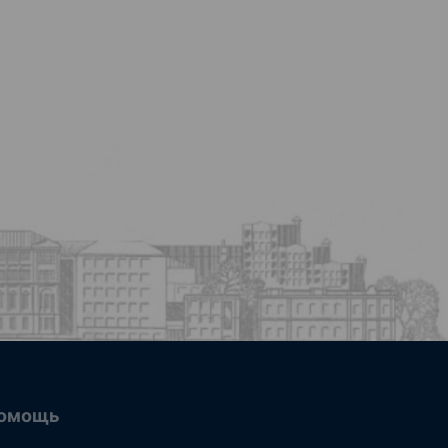
омощь