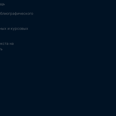
ощь
блиографического
ных и курсовых
кста на
ть