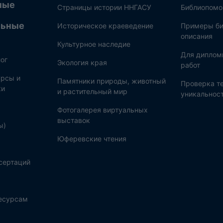
ные
Страницы истории ННГАСУ
Библиопом
льные
Историческое краеведение
Примеры би
описания
Культурное наследие
Для диплом
ог
Экология края
работ
рсы и
Памятники природы, животный
Проверка те
ки
и растительный мир
уникальнос
Фотогалерея виртуальных
выставок
ы)
Юферевские чтения
сертаций
ресурсам