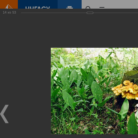
14
из
53
Главная
Контент
Зеленый Город
Виртуальные
выставки
(фотоальбомы)