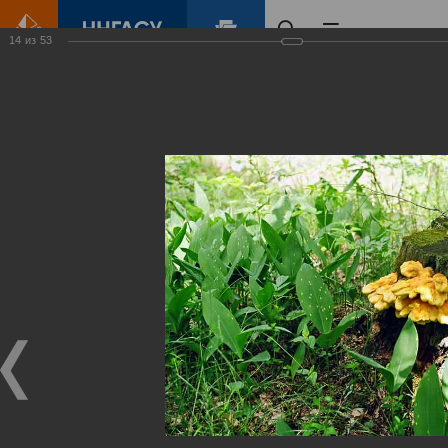
14
из
53
Главная
Контент
Зеленый Город
Виртуальные
выставки
(фотоальбомы)