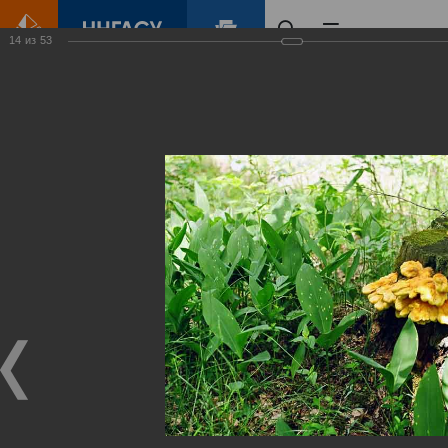
14
из
53
Главная
Контент
Зеленый Город
Виртуальные
выставки
(фотоальбомы)