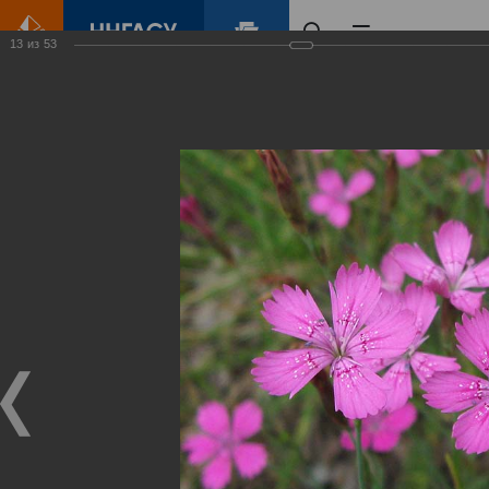
13
из
53
Главная
Контент
Зеленый Город
Виртуальные
выставки
(фотоальбомы)